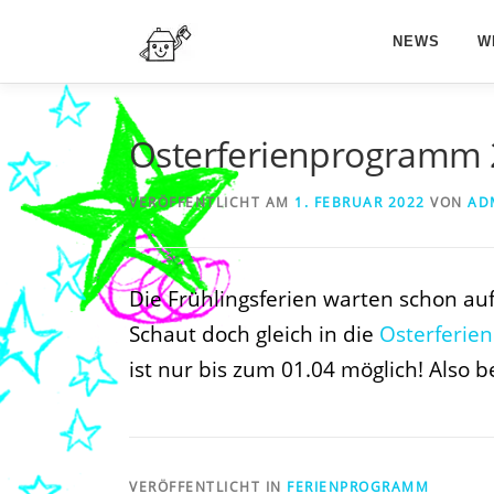
Zum
Inhalt
NEWS
W
springen
Osterferienprogramm 
VERÖFFENTLICHT AM
1. FEBRUAR 2022
VON
AD
Die Frühlingsferien warten schon au
Schaut doch gleich in die
Osterferien
ist nur bis zum 01.04 möglich! Also b
VERÖFFENTLICHT IN
FERIENPROGRAMM