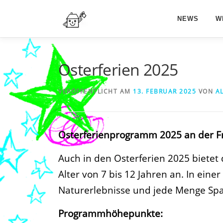
Zum
Inhalt
NEWS
W
springen
Osterferien 2025
VERÖFFENTLICHT AM
13. FEBRUAR 2025
VON
A
Osterferienprogramm 2025 an der Fr
Auch in den Osterferien 2025 bietet
Alter von 7 bis 12 Jahren an. In e
Naturerlebnisse und jede Menge Spaß
Programmhöhepunkte: