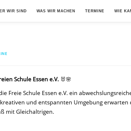
ER WIR SIND
WAS WIR MACHEN
TERMINE
WIE KA
LINE
eien Schule Essen e.V.
🐰🌸
 die Freie Schule Essen e.V. ein abwechslungsreic
iner kreativen und entspannten Umgebung erwarte
 mit Gleichaltrigen.