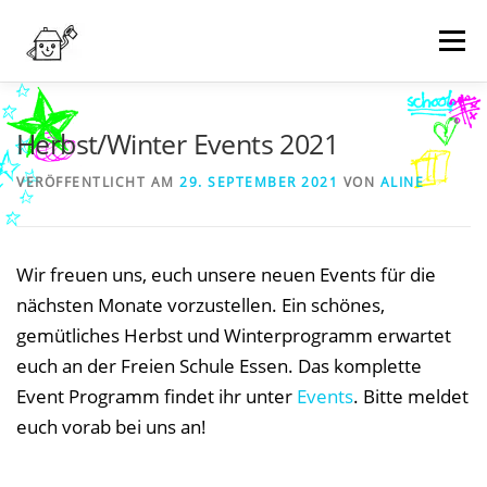
Zum
Inhalt
Menü
springen
NEWS
WER WIR SIND
WAS WIR MACHEN
Herbst/Winter Events 2021
VERÖFFENTLICHT AM
29. SEPTEMBER 2021
VON
ALINE
TERMINE
WIE KANN MAN HELFEN?
KONTAKT
Wir freuen uns, euch unsere neuen Events für die
SPENDEN
nächsten Monate vorzustellen. Ein schönes,
gemütliches Herbst und Winterprogramm erwartet
euch an der Freien Schule Essen. Das komplette
Event Programm findet ihr unter
Events
. Bitte meldet
euch vorab bei uns an!