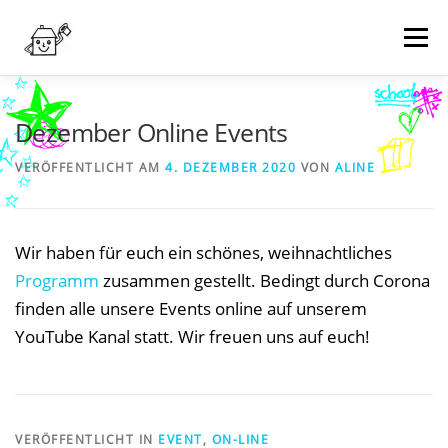
Zum
Inhalt
Menü
springen
NEWS
WER WIR SIND
WAS WIR MACHEN
Dezember Online Events
VERÖFFENTLICHT AM
4. DEZEMBER 2020
VON
ALINE
TERMINE
WIE KANN MAN HELFEN?
KONTAKT
Wir haben für euch ein schönes, weihnachtliches
SPENDEN
Programm
zusammen gestellt. Bedingt durch Corona
finden alle unsere Events online auf unserem
YouTube Kanal statt. Wir freuen uns auf euch!
VERÖFFENTLICHT IN
EVENT
,
ON-LINE