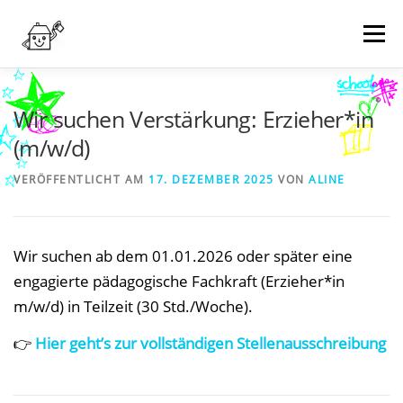
Zum
Inhalt
Menü
springen
NEWS
WER WIR SIND
WAS WIR MACHEN
Wir suchen Verstärkung: Erzieher*in
(m/w/d)
TERMINE
WIE KANN MAN HELFEN?
KONTAKT
VERÖFFENTLICHT AM
17. DEZEMBER 2025
VON
ALINE
SPENDEN
Wir suchen ab dem 01.01.2026 oder später eine
engagierte pädagogische Fachkraft (Erzieher*in
m/w/d) in Teilzeit (30 Std./Woche).
👉
Hier geht’s zur vollständigen Stellenausschreibung