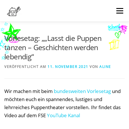
Zum
Inhalt
Menü
springen
NEWS
WER WIR SIND
WAS WIR MACHEN
Vorlesetag: „„Lasst die Puppen
tanzen – Geschichten werden
lebendig“
TERMINE
WIE KANN MAN HELFEN?
KONTAKT
VERÖFFENTLICHT AM
11. NOVEMBER 2021
VON
ALINE
SPENDEN
Wir machen mit beim
bundesweiten Vorlesetag
und
möchten euch ein spannendes, lustiges und
lehrreiches Puppentheater vorstellen. Ihr findet das
Video auf dem FSE
YouTube Kanal