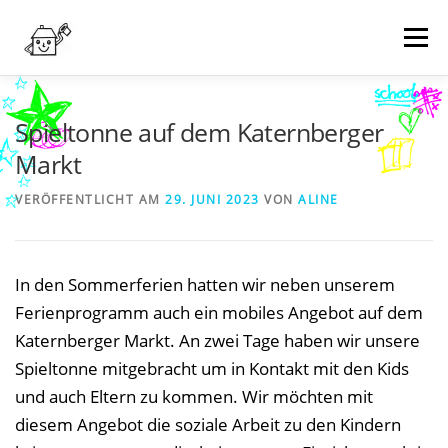
Zum
Inhalt
Menü
springen
NEWS
WER WIR SIND
WAS WIR MACHEN
Spieltonne auf dem Katernberger
Markt
TERMINE
WIE KANN MAN HELFEN?
KONTAKT
VERÖFFENTLICHT AM
29. JUNI 2023
VON
ALINE
SPENDEN
In den Sommerferien hatten wir neben unserem
Ferienprogramm auch ein mobiles Angebot auf dem
Katernberger Markt. An zwei Tage haben wir unsere
Spieltonne mitgebracht um in Kontakt mit den Kids
und auch Eltern zu kommen. Wir möchten mit
diesem Angebot die soziale Arbeit zu den Kindern