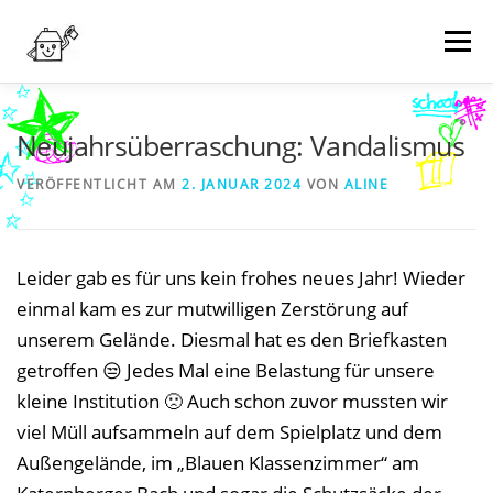
Zum
Inhalt
Menü
springen
NEWS
WER WIR SIND
WAS WIR MACHEN
Neujahrsüberraschung: Vandalismus
VERÖFFENTLICHT AM
2. JANUAR 2024
VON
ALINE
TERMINE
WIE KANN MAN HELFEN?
KONTAKT
Leider gab es für uns kein frohes neues Jahr! Wieder
SPENDEN
einmal kam es zur mutwilligen Zerstörung auf
unserem Gelände. Diesmal hat es den Briefkasten
getroffen 😒 Jedes Mal eine Belastung für unsere
kleine Institution 🙁 Auch schon zuvor mussten wir
viel Müll aufsammeln auf dem Spielplatz und dem
Außengelände, im „Blauen Klassenzimmer“ am