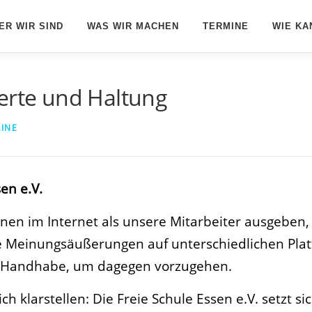
ER WIR SIND
WAS WIR MACHEN
TERMINE
WIE KA
erte und Haltung
LINE
en e.V.
onen im Internet als unsere Mitarbeiter ausgeben,
e Meinungsäußerungen auf unterschiedlichen Plat
he Handhabe, um dagegen vorzugehen.
 klarstellen: Die Freie Schule Essen e.V. setzt s