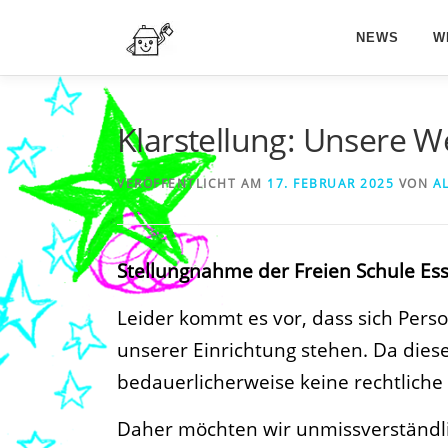
Zum
Inhalt
NEWS
W
springen
Klarstellung: Unsere W
VERÖFFENTLICHT AM
17. FEBRUAR 2025
VON
A
Stellungnahme der Freien Schule Ess
Leider kommt es vor, dass sich Pers
unserer Einrichtung stehen. Da dies
bedauerlicherweise keine rechtlic
Daher möchten wir unmissverständlich