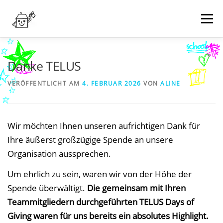
Zum
Inhalt
Menü
springen
NEWS
WER WIR SIND
WAS WIR MACHEN
Danke TELUS
VERÖFFENTLICHT AM
4. FEBRUAR 2026
VON
ALINE
TERMINE
WIE KANN MAN HELFEN?
KONTAKT
Wir möchten Ihnen unseren aufrichtigen Dank für
SPENDEN
Ihre äußerst großzügige Spende an unsere
Organisation aussprechen.
Um ehrlich zu sein, waren wir von der Höhe der
Spende überwältigt.
Die gemeinsam mit Ihren
Teammitgliedern durchgeführten TELUS Days of
Giving waren für uns bereits ein absolutes Highlight.