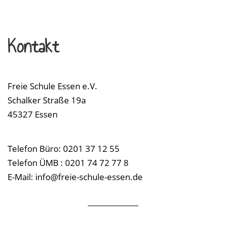
i
t
Kontakt
r
a
Freie Schule Essen e.V.
Schalker Straße 19a
g
45327 Essen
s
Telefon Büro: 0201 37 12 55
n
Telefon ÜMB : 0201 74 72 77 8
E-Mail: info@freie-schule-essen.de
a
v